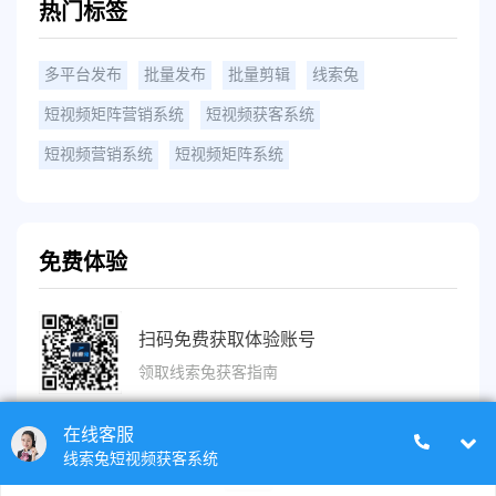
热门标签
多平台发布
批量发布
批量剪辑
线索兔
短视频矩阵营销系统
短视频获客系统
短视频营销系统
短视频矩阵系统
免费体验
扫码免费获取体验账号
领取线索兔获客指南